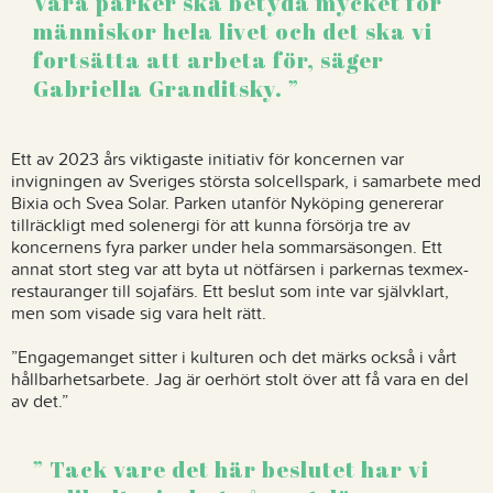
Våra parker ska betyda mycket för
människor hela livet och det ska vi
fortsätta att arbeta för, säger
Gabriella Granditsky.
Ett av 2023 års viktigaste initiativ för koncernen var
invigningen av Sveriges största solcellspark, i samarbete med
Bixia och Svea Solar. Parken utanför Nyköping genererar
tillräckligt med solenergi för att kunna försörja tre av
koncernens fyra parker under hela sommarsäsongen. Ett
annat stort steg var att byta ut nötfärsen i parkernas texmex-
restauranger till sojafärs. Ett beslut som inte var självklart,
men som visade sig vara helt rätt.
”Engagemanget sitter i kulturen och det märks också i vårt
hållbarhetsarbete. Jag är oerhört stolt över att få vara en del
av det.”
Tack vare det här beslutet har vi