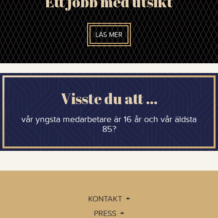
Ett jobb med utsikt
LÄS MER
Visste du att …
vår yngsta medarbetare är 16 år och vår äldsta
85?
KONTAKT
PRESS