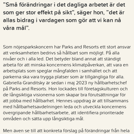
”Små förändringar i det dagliga arbetet är det
som ger stor effekt på sikt”, säger hon, ”det är
allas bidrag i vardagen som gör att vi kan nå
våra mål”.
Som nöjesparkskoncern har Parks and Resorts ett stort ansvar
att verksamheten bedrivs så hållbart som möjligt. På alla
nivåer och i alla led. Det betyder bland annat att ständigt
arbeta för att minska koncernens klimatpåverkan, att vara en
arbetsplats som speglar mångfalden i samhället och att
parkerna ska vara trygga platser som är tillgängliga för alla.
Gabriella Granditsky är sedan i maj 2023 ny hållbarhetschef
på Parks and Resorts. Hon lockades till företagskulturen och
de långsiktiga visionerna som skapar bra förutsättningar för
att jobba med hållbarhet. Hennes uppdrag är att tillsammans
med hållbarhetsavdelningen leda och utveckla koncernens
övergripande hållbarhetsarbete, att identifiera prioriterade
områden och sätta upp långsiktiga mål.
Men även se till att konkreta förslag på förändringar från hela