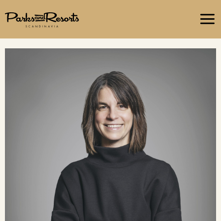
Om oss
Hållbara upplevelser
Jobba hos oss
Frågor & Svar