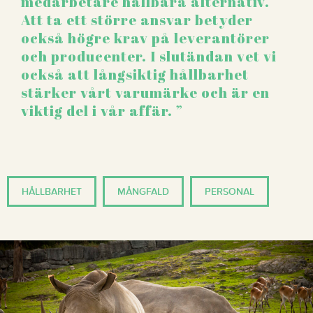
medarbetare hållbara alternativ.
Att ta ett större ansvar betyder
också högre krav på leverantörer
och producenter. I slutändan vet vi
också att långsiktig hållbarhet
stärker vårt varumärke och är en
viktig del i vår affär.
HÅLLBARHET
MÅNGFALD
PERSONAL