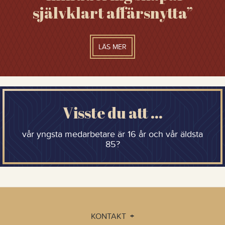
självklart affärsnytta”
LÄS MER
Visste du att …
vår yngsta medarbetare är 16 år och vår äldsta
85?
KONTAKT