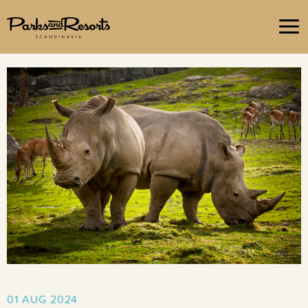
Om oss
Hållbara upplevelser
Jobba hos oss
Frågor & Svar
01 AUG 2024