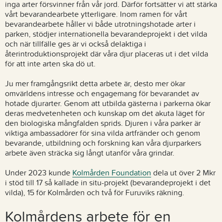
inga arter försvinner från vår jord. Därför fortsätter vi att stärka
vårt bevarandearbete ytterligare. Inom ramen för vårt
bevarandearbete håller vi både utrotningshotade arter i
parken, stödjer internationella bevarandeprojekt i det vilda
och när tillfälle ges är vi också delaktiga i
återintroduktionsprojekt där våra djur placeras ut i det vilda
för att inte arten ska dö ut.
Ju mer framgångsrikt detta arbete är, desto mer ökar
omvärldens intresse och engagemang för bevarandet av
hotade djurarter. Genom att utbilda gästerna i parkerna ökar
deras medvetenheten och kunskap om det akuta läget för
den biologiska mångfalden sprids. Djuren i våra parker är
viktiga ambassadörer för sina vilda artfränder och genom
bevarande, utbildning och forskning kan våra djurparkers
arbete även sträcka sig långt utanför våra grindar.
Under 2023 kunde
Kolmården Foundation
dela ut över 2 Mkr
i stöd till 17 så kallade in situ-projekt (bevarandeprojekt i det
vilda), 15 för Kolmården och två för Furuviks räkning.
Kolmårdens arbete för en