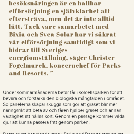
besöksnäringen är en hållbar
elförsörjning en självklarhet att
eftersträva, men det är inte alltid
lätt. Tack vare samarbetet med
Bixia och Svea Solar har vi säkrat
vår elförsörjning samtidigt som vi
bidrar till Sveriges
energiomställning, säger Christer
Fogelmarck, koncernchef för Parks
and Resorts.
Under sommarmånaderna betar får i solcellsparken för att
bevara och förstärka den biologiska mångfalden i området.
Solpanelerna skapar skugga som gör att gräset blir mer
näringsrikt att beta av och fåren hjälper gräset och annan
växtlighet att hållas kort. Genom en passage kommer vilda
djur att kunna passera fritt genom parken.
Detta är ett betydande steg i Parks and Resorts strävan att