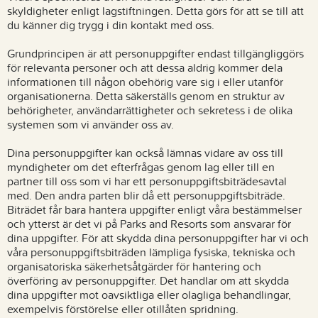
skyldigheter enligt lagstiftningen. Detta görs för att se till att
du känner dig trygg i din kontakt med oss.
Grundprincipen är att personuppgifter endast tillgängliggörs
för relevanta personer och att dessa aldrig kommer dela
informationen till någon obehörig vare sig i eller utanför
organisationerna. Detta säkerställs genom en struktur av
behörigheter, användarrättigheter och sekretess i de olika
systemen som vi använder oss av.
Dina personuppgifter kan också lämnas vidare av oss till
myndigheter om det efterfrågas genom lag eller till en
partner till oss som vi har ett personuppgiftsbiträdesavtal
med. Den andra parten blir då ett personuppgiftsbiträde.
Biträdet får bara hantera uppgifter enligt våra bestämmelser
och ytterst är det vi på Parks and Resorts som ansvarar för
dina uppgifter. För att skydda dina personuppgifter har vi och
våra personuppgiftsbiträden lämpliga fysiska, tekniska och
organisatoriska säkerhetsåtgärder för hantering och
överföring av personuppgifter. Det handlar om att skydda
dina uppgifter mot oavsiktliga eller olagliga behandlingar,
exempelvis förstörelse eller otillåten spridning.