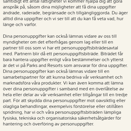
samtidigt ett antal rättigheter vi kommer hjälpa dig att göra
anspråk på, såsom dina möjligheter att få dina uppgifter
ändrade, raderade, begränsade och tillgängliggjorda. Du äger
alltid dina uppgifter och vi ser till att du kan få veta vad, hur
länge och varför.
Dina personuppgifter kan också lämnas vidare av oss till
myndigheter om det efterfrågas genom lag eller till en
partner till oss som vi har ett personuppgiftsbiträdesavtal
med. Partnern blir då ett personuppgiftsbiträde. Biträdet får
bara hantera uppgifter enligt våra bestämmelser och ytterst
är det vi på Parks and Resorts som ansvarar för dina uppgifter.
Dina personuppgifter kan också lämnas vidare till en
samarbetspartner för att kunna bedriva vår verksamhet och
marknadsföra våra produkter. Vi kan även komma att lämna
över dina personuppgifter i samband med en överlåtelse av
hela eller delar av vår verksamhet eller tillgångar till en tredje
part. För att skydda dina personuppgifter mot oavsiktlig eller
olagliga behandlingar, exempelvis förstörelse eller otillåten
spridning, har vi och våra personuppgiftsbiträden lämpliga
fysiska, tekniska och organisatoriska säkerhetsåtgärder för
hantering och överföring av personuppgifter.