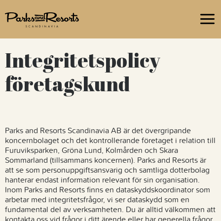
Om oss
Hållbara upplevelser
Integritetspolicy
Jobba hos oss
företagskund
Frågor & Svar
Parks and Resorts Scandinavia AB är det övergripande
koncernbolaget och det kontrollerande företaget i relation till
Furuviksparken, Gröna Lund, Kolmården och Skara
Sommarland (tillsammans koncernen). Parks and Resorts är
att se som personuppgiftsansvarig och samtliga dotterbolag
hanterar endast information relevant för sin organisation.
Inom Parks and Resorts finns en dataskyddskoordinator som
arbetar med integritetsfrågor, vi ser dataskydd som en
fundamental del av verksamheten. Du är alltid välkommen att
kontakta oss vid frågor i ditt ärende eller har generella frågor